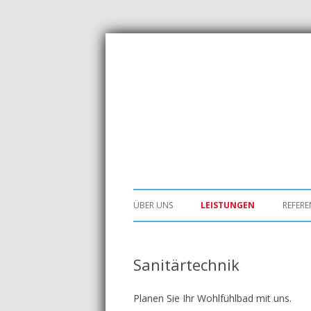
Sanitär- und Heizungstechnik
Heinrich-Philipps
Springe
zum
Inhalt
ÜBER UNS
LEISTUNGEN
REFER
LEISTUNGSÜBERSICHT
Sanitärtechnik
KUNDENDIENST
HEIZUNGSTECHNIK
Planen Sie Ihr Wohlfühlbad mit uns.