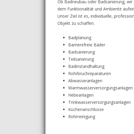
Ob Badneubau oder Badsanierung, wir g
SANITÄRTECHNIK
dem Funktionalität und Ambiente aufei
Unser Ziel ist es, individuelle, profes
SOLARTECHNIK
Objekt zu schaffen.
Badplanung
Barrierefreie Bäder
Badsanierung
Teilsanierung
Badinstandhaltung
Rohrbruchreparaturen
Abwasseranlagen
Warmwasserversorgungsanlagen
Hebeanlagen
Trinkwasserversorgungsanlagen
Küchenanschlüsse
Rohrreinigung